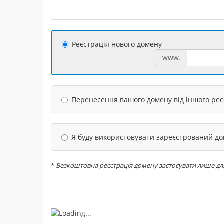
Реєстрація нового домену
www.
Перенесення вашого домену від іншого ре
Я буду використовувати зареєстрований д
*
Безкоштовна реєстрація домену застосувати лише для на