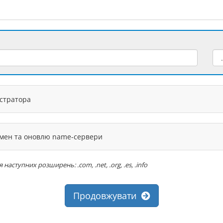
єстратора
омен та оновлю name-сервери
ступних розширень: .com, .net, .org, .es, .info
Продовжувати