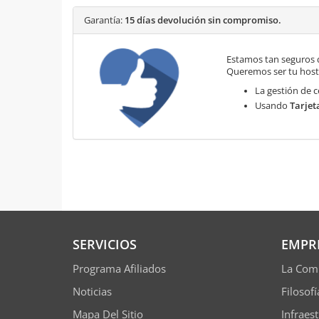
Garantía:
15 días devolución sin compromiso.
Estamos tan seguros 
Queremos ser tu hosti
La gestión de c
Usando
Tarjet
SERVICIOS
EMPR
Programa Afiliados
La Com
Noticias
Filosof
Mapa Del Sitio
Infraes