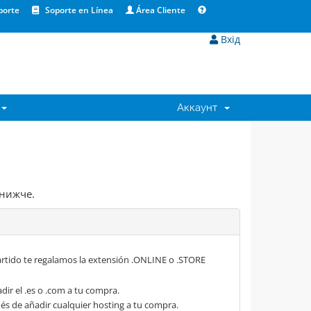
porte
Soporte en Línea
Área Cliente
Вхід
Аккаунт
 нижче.
rtido te regalamos la extensión .ONLINE o .STORE
dir el .es o .com a tu compra.
s de añadir cualquier hosting a tu compra.