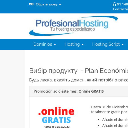
Обрати мову
91 140
Contacto
Dominios
Hosting
Hosting Script
Вибір продукту: - Plan Económ
Будь ласка, вкажіть домен, який потрібно ви
Promoción solo este mes:
.Online GRATIS
Hasta 31 de Diciembre
totalmente gratis por
Añade el domini
Añade el domin