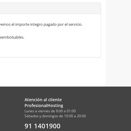
mos el importe integro pagado por el servicio.
 reembolsables.
Atención al cliente
ProfesionalHosting
Lunes a viernes de 9:00 a 01:00
Sábados y domingos de 10:00 a 20:00
91 1401900