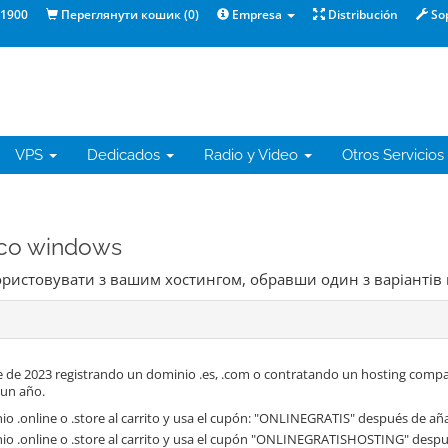
1900
Переглянути кошик (
0
)
Empresa
Distribución
So
VPS
Dedicados
Radio y Video
Otros Servicios
ico windows
користовувати з вашим хостингом, обравши один з варіантів
 de 2023 registrando un dominio .es, .com o contratando un hosting compa
 un año.
o .online o .store al carrito y usa el cupón: "ONLINEGRATIS" después de aña
io .online o .store al carrito y usa el cupón "ONLINEGRATISHOSTING" despué