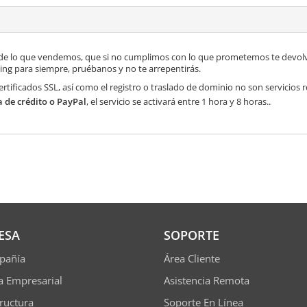
de lo que vendemos, que si no cumplimos con lo que prometemos te devolve
ng para siempre, pruébanos y no te arrepentirás.
ertificados SSL, así como el registro o traslado de dominio no son servicios
a de crédito o PayPal
, el servicio se activará entre 1 hora y 8 horas..
ESA
SOPORTE
pañía
Área Cliente
ía Empresarial
Asistencia Remota
tructura
Soporte En Línea