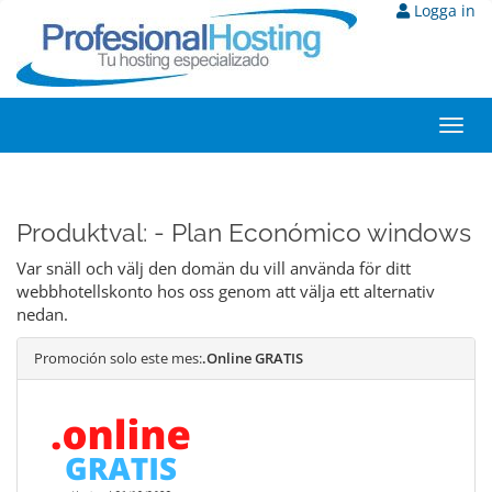
Logga in
Toggl
navig
Produktval: - Plan Económico windows
Var snäll och välj den domän du vill använda för ditt
webbhotellskonto hos oss genom att välja ett alternativ
nedan.
Promoción solo este mes:
.Online GRATIS