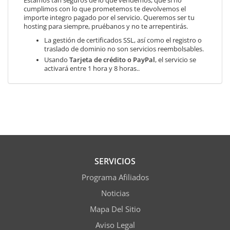
Estamos tan seguros de lo que vendemos, que si no
cumplimos con lo que prometemos te devolvemos el
importe integro pagado por el servicio. Queremos ser tu
hosting para siempre, pruébanos y no te arrepentirás.
La gestión de certificados SSL, así como el registro o
traslado de dominio no son servicios reembolsables.
Usando
Tarjeta de crédito o PayPal
, el servicio se
activará entre 1 hora y 8 horas..
SERVICIOS
Programa Afiliados
Noticias
Mapa Del Sitio
Aviso Legal