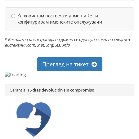
Ќе користам постоечки домен и ќе ги
конфигурирам именските опслужувачи
*
Бесплатна регистрација на домен се однесува само на следните
екстензии: .com, .net, .org, .es, .info
Преглед на тикет
Garantía:
15 días devolución sin compromiso.